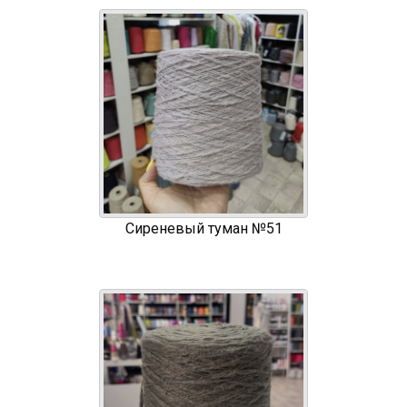
Сиреневый туман №51