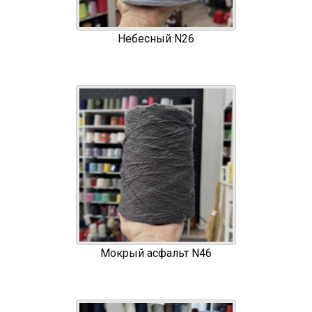
Небесный N26
Мокрый асфальт N46