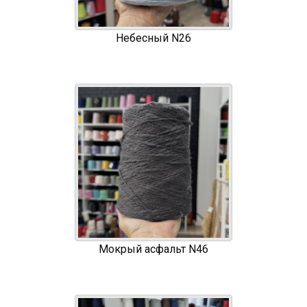
Небесный N26
Мокрый асфальт N46