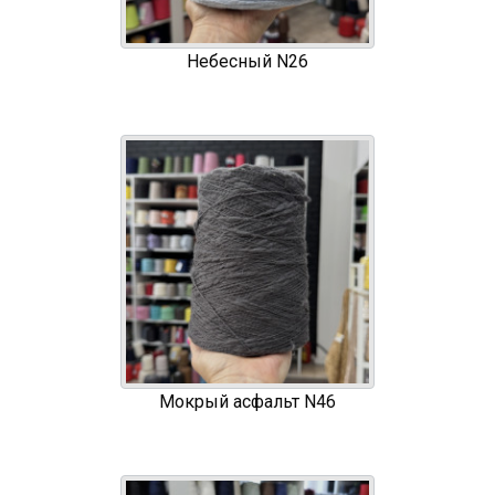
Небесный N26
Мокрый асфальт N46