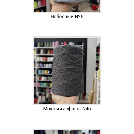
Небесный N26
Мокрый асфальт N46