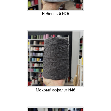
Небесный N26
Мокрый асфальт N46